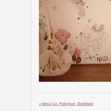
«
Ninja Go, Pokemon, Beyblade