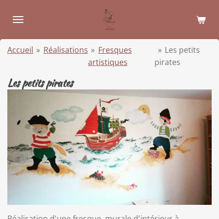
Passer
au
contenu
principal
Accueil
»
Réalisations
»
Fresques
»
Les petits
artistiques
pirates
Les petits pirates
Réalisation d'une fresque murale d'intérieur à