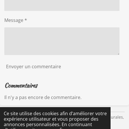
Message *
Envoyer un commentaire
Commentaires
Il n'y a pas encore de commentaire.
Ce site utilise des cookies afin d’améliorer votre
© 2021 - 2022 Le grain d'Anaïs, peintures artistiques murales,
expérience utilisateur et vous proposer des
fresques artistiques murales / Ardennes, GraffitiArt,
annonces personnalisées. En continuant